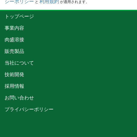
ー
シーポリシー
利用規約
と
が適用されます。
ジ
トップページ
送
り
事業内容
肉盛溶接
販売製品
当社について
技術開発
採用情報
お問い合わせ
プライバシーポリシー