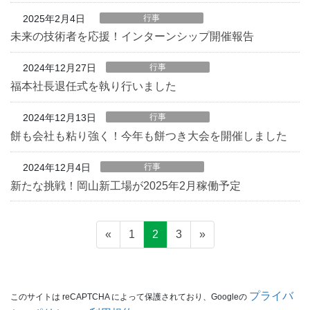
2025年2月4日
行事
未来の技術者を応援！インターンシップ開催報告
2024年12月27日
行事
福本社長退任式を執り行いました
2024年12月13日
行事
餅も会社も粘り強く！今年も餅つき大会を開催しました
2024年12月4日
行事
新たな挑戦！岡山新工場が2025年2月稼働予定
投
ペ
ペ
ペ
«
1
2
3
»
稿
ー
ー
ー
の
ジ
ジ
ジ
ペ
プライバ
このサイトは reCAPTCHA によって保護されており、Googleの