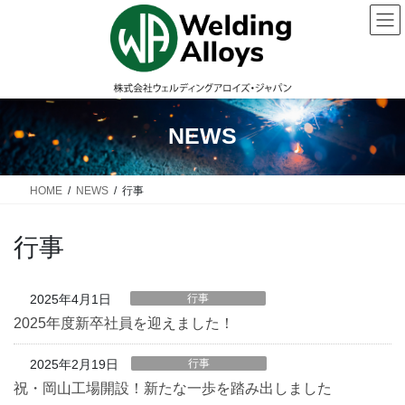
コ
ナ
ン
ビ
テ
ゲ
ン
ー
ツ
シ
に
ョ
NEWS
移
ン
動
に
移
HOME
NEWS
行事
動
行事
2025年4月1日
行事
2025年度新卒社員を迎えました！
2025年2月19日
行事
祝・岡山工場開設！新たな一歩を踏み出しました